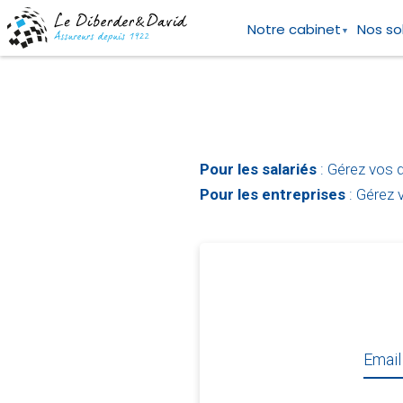
Aller
Panneau de gestion des cookies
au
Notre cabinet
Nos so
contenu
principal
Pour les salariés
: Gérez vos d
Pour les entreprises
: Gérez v
Email