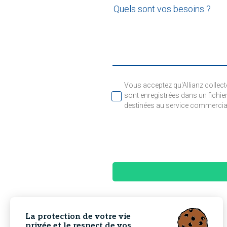
Tout propriétaire d’un cheval,
complémentaire par le biais d
participe à des compétitions
d’équitation réalisée au sein d
L’idéal, c’est d’opter pour u
Vous acceptez qu'Allianz collect
que des garanties complémentai
sont enregistrées dans un fichier
destinées au service commercial 
La protection de votre vie
privée et le respect de vos