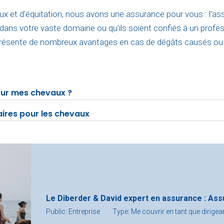
x et d’équitation, nous avons une assurance pour vous : l'a
ans votre vaste domaine ou qu'ils soient confiés à un profes
présente de nombreux avantages en cas de dégâts causés ou s
our mes chevaux ?
poney voire plus, il existe deux grandes catégories d’assura
ires pour les chevaux
 comprises dans une assurance cheval classique, d’autres o
s besoins spécifiques du propriétaire.
’assurance Responsabilité Civile Propriétaire Equidé (RC
hat, le cheval (ou le poney) peut également être tenu res
L’assurance habitation
Le Diberder & David expert en assurance : As
assurance responsabilité civile propriétaire équidé permet d
eut parfois se montrer plus agressif et destructeur que d’au
Public: Entreprise
Type: Me couvrir en tant que dirigea
 de couvrir les dommages matériels ainsi que les dommages ca
oujours couverts par la responsabilité civile. Certains cont