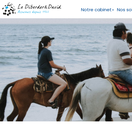
Aller
Panneau de gestion des cookies
au
Notre cabinet
Nos so
contenu
principal